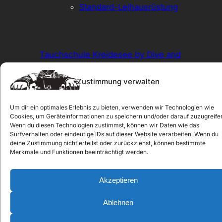
Standard-Leihausrüstung
Tauchschule Kreidesee by Dive and
Chill SDI/TDI 5 Star Instructor
Training Facility
Zustimmung verwalten
by DIVE `N` CHILL
Um dir ein optimales Erlebnis zu bieten, verwenden wir Technologien wie
Cookies, um Geräteinformationen zu speichern und/oder darauf zuzugreife
2026
Wenn du diesen Technologien zustimmst, können wir Daten wie das
Surfverhalten oder eindeutige IDs auf dieser Website verarbeiten. Wenn du
deine Zustimmung nicht erteilst oder zurückziehst, können bestimmte
WhatsApp
E-Mail
Instagram
Facebook
Merkmale und Funktionen beeinträchtigt werden.
Impressum
–
Datenschutzerklärung
–
Cookie-
Akzeptieren
Richtlinie
–
Haftungsausschluss
Ablehnen