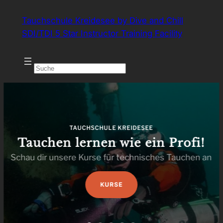
Zum
Tauchschule Kreidesee by Dive and Chill
Inhalt
SDI/TDI 5 Star Instructor Training Facility
springen
TAUCHSCHULE KREIDESEE
Tauchen lernen wie ein Profi!
Schau dir unsere Kurse für technisches Tauchen an
KURSE