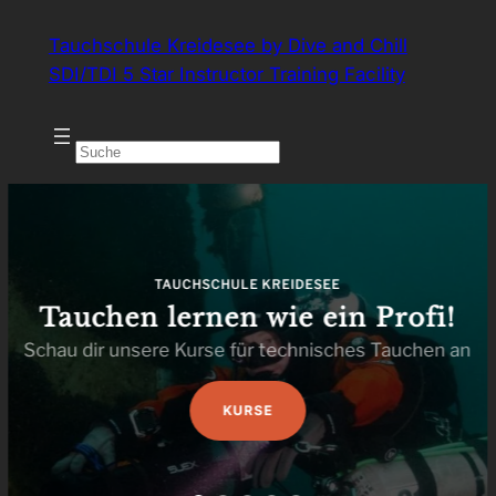
Zum
Tauchschule Kreidesee by Dive and Chill
Inhalt
SDI/TDI 5 Star Instructor Training Facility
springen
TAUCHSCHULE KREIDESEE
Tauchen lernen wie ein Profi!
Schau dir unsere Kurse für technisches Tauchen an
KURSE