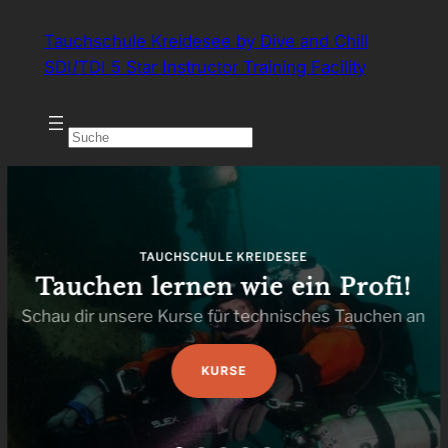
Zum
Tauchschule Kreidesee by Dive and Chill
Inhalt
SDI/TDI 5 Star Instructor Training Facility
springen
TAUCHSCHULE KREIDESEE
Tauchen lernen wie ein Profi!
Schau dir unsere Kurse für technisches Tauchen an
KURSE